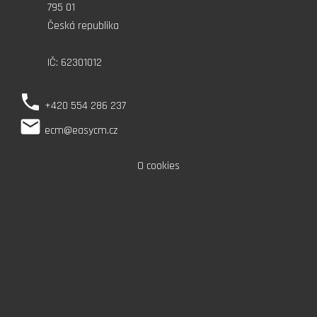
795 01
Česká republika
IČ: 62301012
phone
+420 554 286 237
local_post_office
ecm@easycm.cz
O cookies