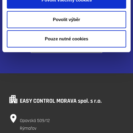
Nenašli jste, co jste hledali ?
Povolit výběr
Pouze nutné cookies
Kontaktujte nás
apartment
EASY CONTROL MORAVA spol. s r.o.
place
Opavská 509/12
Rýmařov