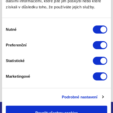
POZICE
dalšími informacemi, které jste jim poskytli nebo které
získali v důsledku toho, že používáte jejich služby.
Elektro projektant
NÁSTUP
Výběr
Nutné
souhlasu
možný ihned
Preferenční
Statistické
Pro více informací nás kontaktujte
prostřednictvím emailu:
ecm@easycm.cz
nebo
na telefonu: ​
+420 777 583 201
Marketingové
Podrobné nastavení
Povolit všechny cookies