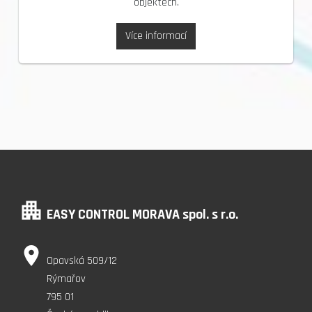
objektech.
Více informací
apartment
EASY CONTROL MORAVA spol. s r.o.
place
Opavská 509/12
Rýmařov
795 01