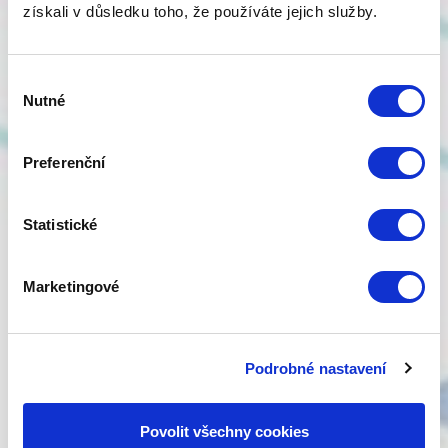
domů i rozsáhlých firemních objektů. Pomůžeme vám
získali v důsledku toho, že používáte jejich služby.
také s jejich servisem a připojením na pult
centralizované ochrany.
Výběr
Více informací
Nutné
souhlasu
Preferenční
Statistické
Marketingové
Podrobné nastavení
Datové sítě
Nabízíme návrhy, realizaci a servis datových sítí pro
Povolit všechny cookies
firmy, organizace, zdravotnická zařízení, školy i