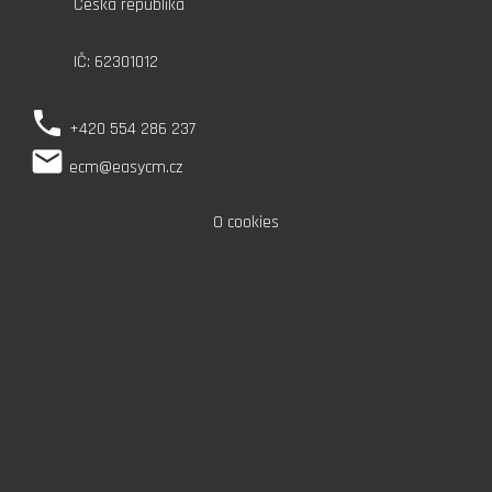
Česká republika
IČ: 62301012
phone
+420 554 286 237
local_post_office
ecm@easycm.cz
O cookies