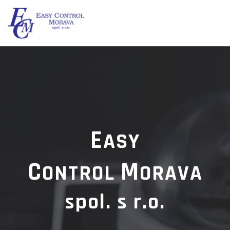
E
ASY
C
M
ONTROL
ORAVA
spol. s r.o.