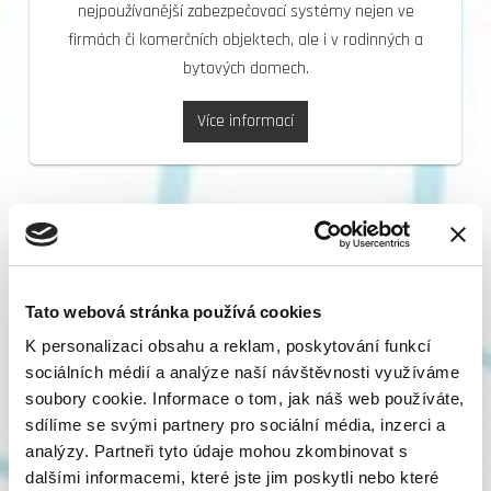
nejpoužívanější zabezpečovací systémy nejen ve
firmách či komerčních objektech, ale i v rodinných a
bytových domech.
Více informací
Tato webová stránka používá cookies
K personalizaci obsahu a reklam, poskytování funkcí
sociálních médií a analýze naší návštěvnosti využíváme
soubory cookie. Informace o tom, jak náš web používáte,
Zabezpečovací systémy
sdílíme se svými partnery pro sociální média, inzerci a
analýzy. Partneři tyto údaje mohou zkombinovat s
Zabýváme se montáží alarmů JABLOTRON do bytů,
dalšími informacemi, které jste jim poskytli nebo které