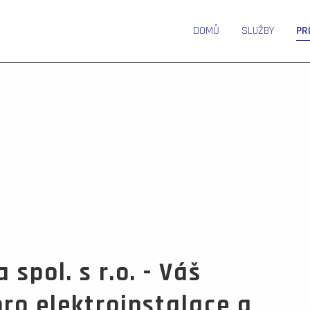
DOMŮ
SLUŽBY
PR
spol. s r.o. - Váš
pro elektroinstalace a