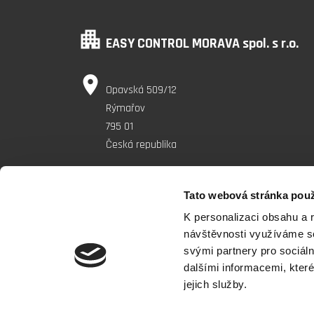
apartment
EASY CONTROL MORAVA spol. s r.o.
place
Opavská 509/12
Rýmařov
795 01
Česká republika
IČ: 62301012
Tato webová stránka použ
phone
K personalizaci obsahu a 
+420 554 286 237
návštěvnosti využíváme so
local_post_office
ecm@easycm.cz
svými partnery pro sociáln
dalšími informacemi, které
O cookies
jejich služby.