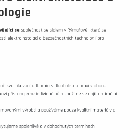
ologie
íjející se
společnost se sídlem v Rýmařově, která se
sti elektroinstalací a bezpečnostních technologií pro
ří kvalifikovaní odborníci s dlouholetou praxí v oboru.
vi přistupujeme individuálně a snažíme se najít optimální
movanými výrobci a používáme pouze kvalitní materiály a
ytujeme spolehlivě a v dohodnutých termínech.