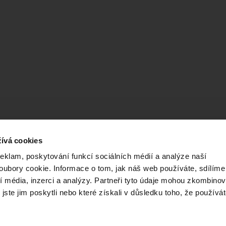
ívá cookies
reklam, poskytování funkcí sociálních médií a analýze naší
ubory cookie. Informace o tom, jak náš web používáte, sdílíme
í média, inzerci a analýzy. Partneři tyto údaje mohou zkombinov
 jste jim poskytli nebo které získali v důsledku toho, že používá