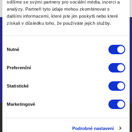
sdílíme se svými partnery pro sociální média, inzerci a
analýzy. Partneři tyto údaje mohou zkombinovat s
dalšími informacemi, které jste jim poskytli nebo které
získali v důsledku toho, že používáte jejich služby.
Nenašli jste, co jste hledali ?
Výběr
Nutné
souhlasu
Preferenční
Kontaktujte nás
Statistické
Marketingové
apartment
Podrobné nastavení
EASY CONTROL MORAVA spol. s r.o.